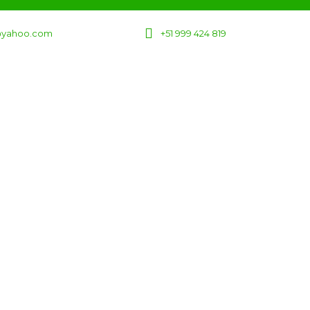
l@yahoo.com
+51 999 424 819
Paquetes
Términos y Condiciones
Contactenos
xima experiencia
mpieza aquí.
rtimos tus ilusiones en vivencias auténtic