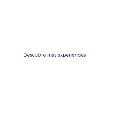
Descubre más experiencias
Sobre Nosotros
En
Caral Travel Service S.A.C.
nos especializamos en