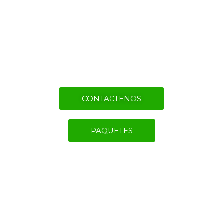
empieza aquí.
En Caral Travel convertimos tus
ilusiones en vivencias auténticas.
CONTACTENOS
PAQUETES