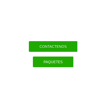
empieza aquí.
En Caral Travel convertimos tus
ilusiones en vivencias auténticas.
CONTACTENOS
PAQUETES